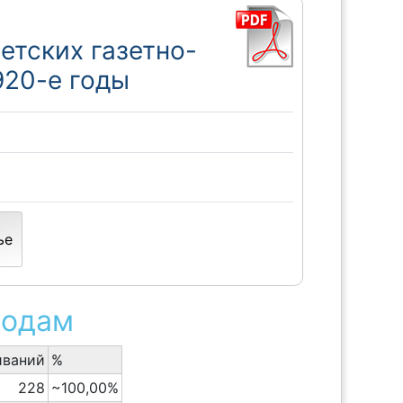
етских газетно-
920-е годы
ье
родам
иваний
%
228
~100,00%