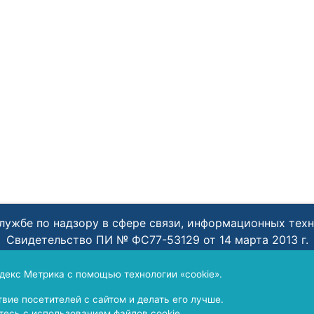
лужбе по надзору в сфере связи, информационных тех
Свидетельство ПИ № ФС77-53129 от 14 марта 2013 г.
бе по надзору в сфере связи, информационных техноло
переименованием Учредителя.
декс Метрика с помощью технологии «cookie».
Свидетельство ПИ № ФС77-65693 от 13 мая 2016 г.
вие посетителей с сайтом и делать его лучше.
есь с использованием файлов cookie.