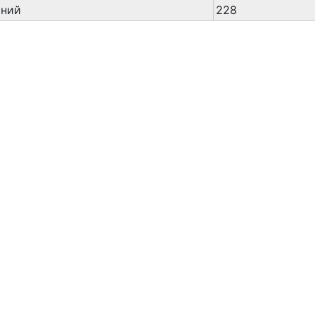
аний
228